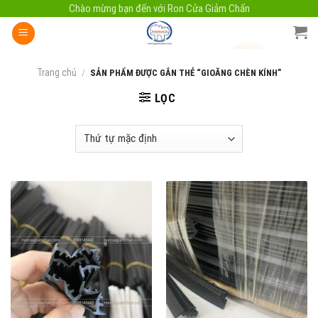
Skip
Chào mừng bạn đến với Ron Cửa Giảm Chấn
to
content
Trang chủ
/
SẢN PHẨM ĐƯỢC GẮN THẺ “GIOĂNG CHÈN KÍNH”
LỌC