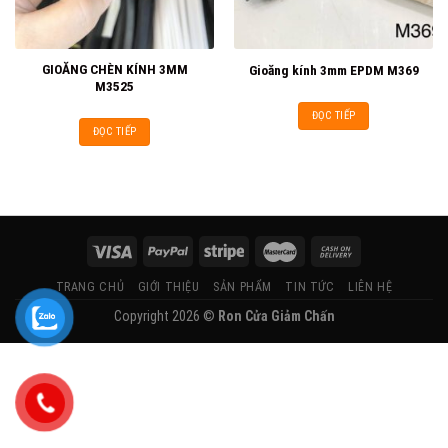
GIOĂNG CHÈN KÍNH 3MM
Gioăng kính 3mm EPDM M369
M3525
ĐỌC TIẾP
ĐỌC TIẾP
TRANG CHỦ
GIỚI THIỆU
SẢN PHẨM
TIN TỨC
LIÊN HỆ
Copyright 2026 ©
Ron Cửa Giảm Chấn