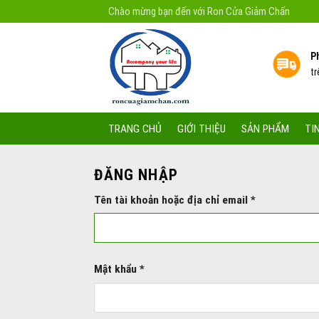
Skip
Chào mừng bạn đến với Ron Cửa Giảm Chấn
to
content
P
tr
TRANG CHỦ
GIỚI THIỆU
SẢN PHẨM
TI
ĐĂNG NHẬP
Tên tài khoản hoặc địa chỉ email
*
Mật khẩu
*