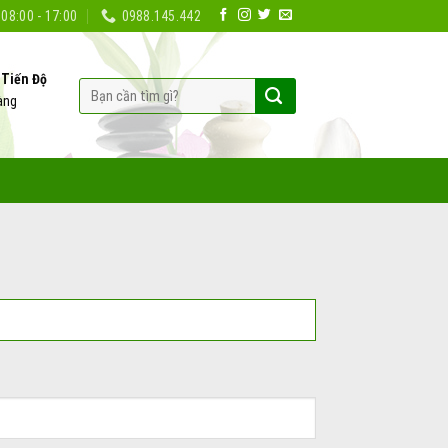
08:00 - 17:00
0988.145.442
 Tiến Độ
Tìm
hàng
kiếm: