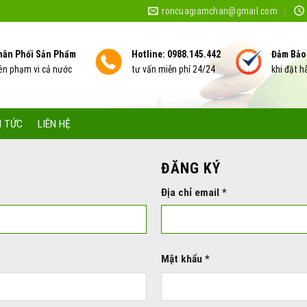
roncuagiamchan@gmail.com
hân Phối Sản Phẩm
Hotline: 0988.145.442
Đảm Bảo
ên phạm vi cả nước
tư vấn miễn phí 24/24
khi đặt 
N TỨC
LIÊN HỆ
ĐĂNG KÝ
Địa chỉ email
*
Mật khẩu
*